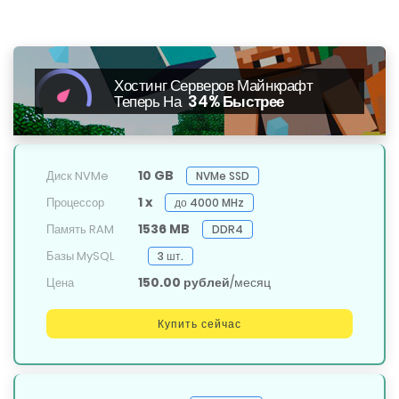
Хостинг Серверов Майнкрафт
Теперь На
34% Быстрее
10 GB
Диск NVMe
NVMe SSD
1 x
Процессор
до 4000 MHz
1536 MB
Память RAM
DDR4
Базы MySQL
3 шт.
150.00 рублей
/месяц
Цена
Купить сейчас