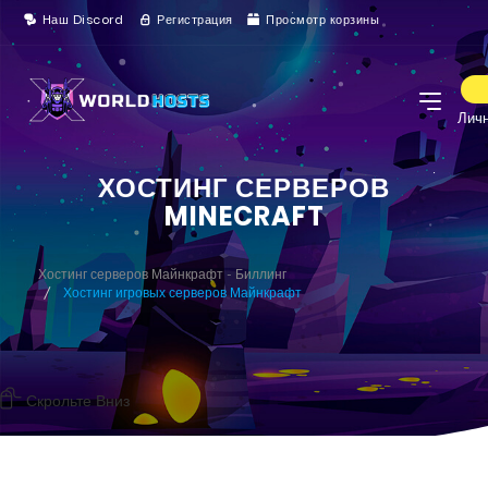
Наш Discord
Регистрация
Просмотр корзины
Личн
ХОСТИНГ СЕРВЕРОВ
MINECRAFT
Хостинг серверов Майнкрафт - Биллинг
Хостинг игровых серверов Майнкрафт
Скрольте Вниз