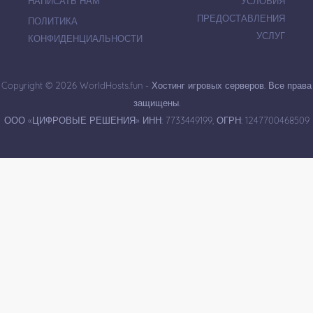
НАПИСАТЬ НАМ
УСЛОВИЯ
ПРЕДОСТАВЛЕНИЯ
ПОЛИТИКА
УСЛУГ
КОНФИДЕНЦИАЛЬНОСТИ
Copyright © 2026 WorldHosts.fun - Хостинг игровых серверов. Все права
защищены.
ООО «ЦИФРОВЫЕ РЕШЕНИЯ» ИНН: 7733449199, ОГРН: 1247700468509