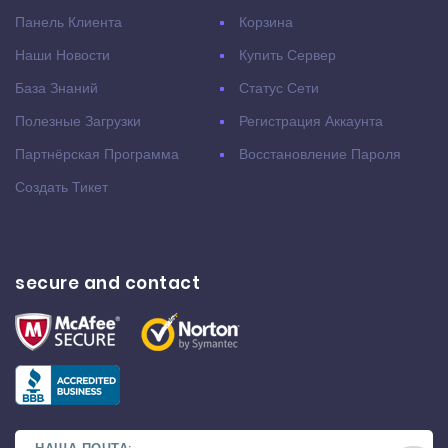
Панель Клиента
Корзина
Наши Новости
Купить Сервер
База Знаний
Статус Сети
Полезные Загрузки
Регистрация Аккаунта
Партнёрская Программа
Восстановление Пароля
Создать Тикет
secure and contact