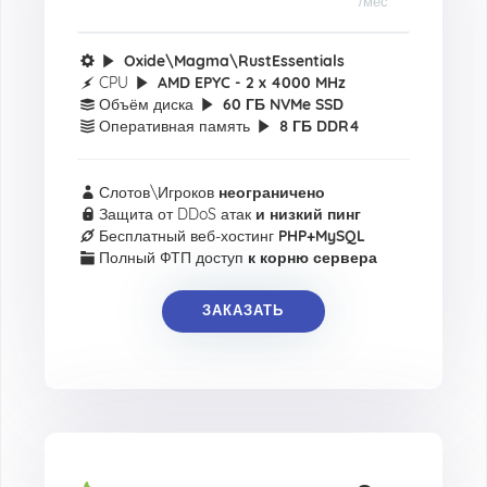
/мес
Oxide\Magma\RustEssentials
CPU
AMD EPYC - 2 x 4000 MHz
Объём диска
60 ГБ NVMe SSD
Оперативная память
8 ГБ DDR4
Слотов\Игроков
неограничено
Защита от DDoS атак
и низкий пинг
Бесплатный веб-хостинг
PHP+MySQL
Полный ФТП доступ
к корню сервера
ЗАКАЗАТЬ