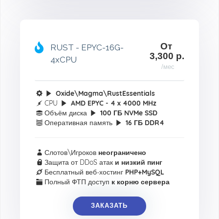
От
RUST - EPYC-16G-
3,300 р.
4xCPU
/мес
Oxide\Magma\RustEssentials
CPU
AMD EPYC - 4 x 4000 MHz
Объём диска
100 ГБ NVMe SSD
Оперативная память
16 ГБ DDR4
Слотов\Игроков
неограничено
Защита от DDoS атак
и низкий пинг
Бесплатный веб-хостинг
PHP+MySQL
Полный ФТП доступ
к корню сервера
ЗАКАЗАТЬ