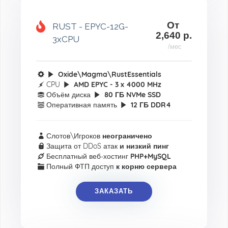
От
RUST - EPYC-12G-
2,640 р.
3xCPU
/мес
Oxide\Magma\RustEssentials
CPU
AMD EPYC - 3 x 4000 MHz
Объём диска
80 ГБ NVMe SSD
Оперативная память
12 ГБ DDR4
Слотов\Игроков
неограничено
Защита от DDoS атак
и низкий пинг
Бесплатный веб-хостинг
PHP+MySQL
Полный ФТП доступ
к корню сервера
ЗАКАЗАТЬ