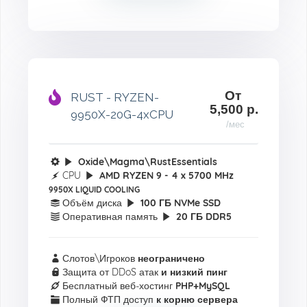
От
RUST - RYZEN-
5,500 р.
9950X-20G-4xCPU
/мес
Oxide\Magma\RustEssentials
CPU
AMD RYZEN 9 - 4 x 5700 MHz
9950X LIQUID COOLING
Объём диска
100 ГБ NVMe SSD
Оперативная память
20 ГБ DDR5
Слотов\Игроков
неограничено
Защита от DDoS атак
и низкий пинг
Бесплатный веб-хостинг
PHP+MySQL
Полный ФТП доступ
к корню сервера