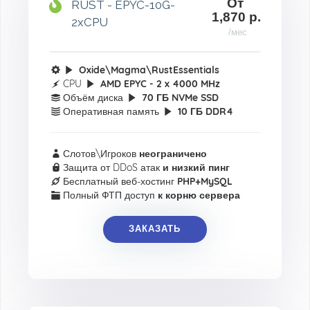
От
RUST - EPYC-10G-
1,870 р.
2xCPU
/мес
Oxide\Magma\RustEssentials
CPU
AMD EPYC - 2 x 4000 MHz
Объём диска
70 ГБ NVMe SSD
Оперативная память
10 ГБ DDR4
Слотов\Игроков
неограничено
Защита от DDoS атак
и низкий пинг
Бесплатный веб-хостинг
PHP+MySQL
Полный ФТП доступ
к корню сервера
ЗАКАЗАТЬ