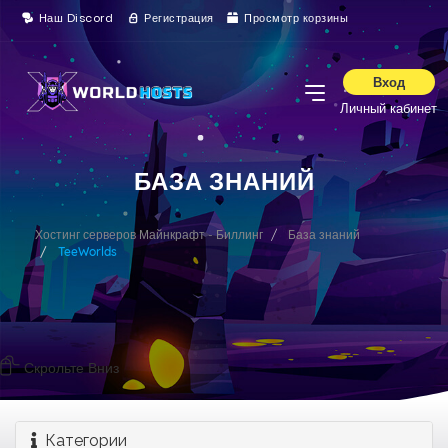
Наш Discord
Регистрация
Просмотр корзины
Вход
Личный кабинет
БАЗА ЗНАНИЙ
Хостинг серверов Майнкрафт - Биллинг
База знаний
TeeWorlds
Скрольте Вниз
Категории