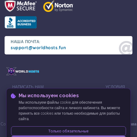
НАША ПОЧТА:
support@worldhosts.fun
НАПИСАТЬ НАМ
УСЛОВИЯ
ПРЕДОСТАВЛЕНИЯ
Мы используем cookies
ПОЛИТИКА
УСЛУГ
Мы используем файлы cookie для обеспечения
КОНФИДЕНЦИАЛЬНОСТИ
работоспособности сайта и личного кабинета. Вы можете
принять все cookies или только необходимые для работы
сайта.
Copyright © 2026 WorldHosts.fun - Хостинг игровых серверов. Все права
Только обязательные
защищены.