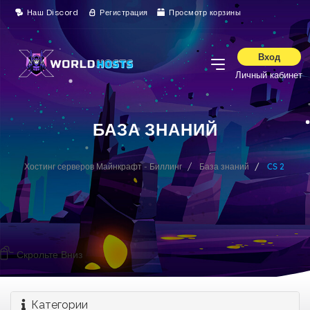
Наш Discord
Регистрация
Просмотр корзины
Вход
Личный кабинет
БАЗА ЗНАНИЙ
Хостинг серверов Майнкрафт - Биллинг
База знаний
CS 2
Скрольте Вниз
Категории