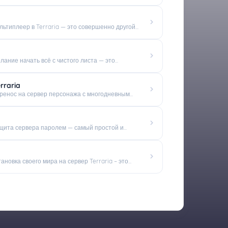
ьтиплеер в Terraria — это совершенно другой...
ание начать всё с чистого листа — это...
rraria
ренос на сервер персонажа с многодневным...
щита сервера паролем — самый простой и...
новка своего мира на сервер Terraria – это...