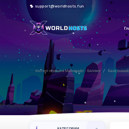
support@worldhosts.fun
Гл
Хостинг серверов Майнкрафт - Биллинг
База знаний
Скрольте Вниз
КАТЕГОРИИ