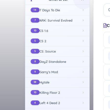
7 Days To Die
14
ARK: Survival Evolved
7
С
CS 1.6
10
CS 2
5
CS: Source
5
DayZ Standalone
8
Garry's Mod
9
Hytale
38
Killing Floor 2
10
Left 4 Dead 2
4