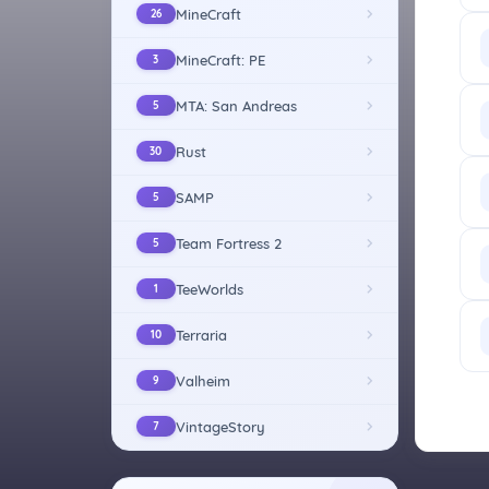
MineCraft
26
MineCraft: PE
3
MTA: San Andreas
5
Rust
30
SAMP
5
Team Fortress 2
5
TeeWorlds
1
Terraria
10
Valheim
9
VintageStory
7