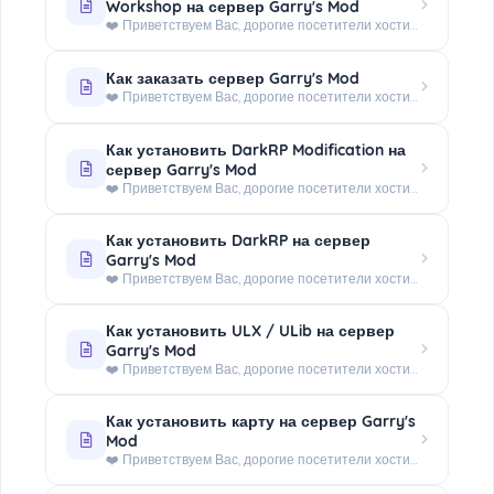
Workshop на сервер Garry's Mod
❤️ Приветствуем Вас, дорогие посетители хостинга - WorldHosts.FUN! Данная инструкция поможет Вам разобраться, как...
Как заказать сервер Garry's Mod
❤️ Приветствуем Вас, дорогие посетители хостинга - WorldHosts.FUN! Обучающая статья по оформлению аренды сервера...
Как установить DarkRP Modification на
сервер Garry's Mod
❤️ Приветствуем Вас, дорогие посетители хостинга - WorldHosts.FUN! С помощью этой краткой инструкции Вы научитесь...
Как установить DarkRP на сервер
Garry's Mod
❤️ Приветствуем Вас, дорогие посетители хостинга - WorldHosts.FUN! Мы подготовили для Вас инструкцию по установке...
Как установить ULX / ULib на сервер
Garry's Mod
❤️ Приветствуем Вас, дорогие посетители хостинга - WorldHosts.FUN! В этой статье Вы узнаете, как установить систему...
Как установить карту на сервер Garry's
Mod
❤️ Приветствуем Вас, дорогие посетители хостинга - WorldHosts.FUN! В данной небольшой инструкции Вы найдете...