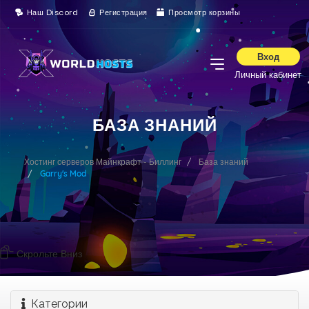
Наш Discord
Регистрация
Просмотр корзины
Вход
Личный кабинет
БАЗА ЗНАНИЙ
Хостинг серверов Майнкрафт - Биллинг
База знаний
Garry's Mod
Скрольте Вниз
Категории