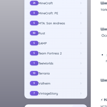
Шаг
MineCraft
26
тол
MineCraft: PE
3
MTA: San Andreas
5
Шаг
Rust
30
Осн
SAMP
5
Team Fortress 2
5
TeeWorlds
1
Terraria
10
Шаг
Valheim
9
VintageStory
7
⚡
Н
уст