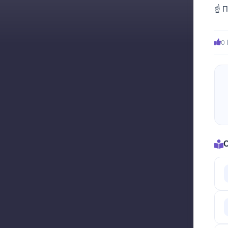
☝️ 
0 
С