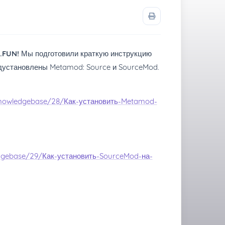
s.FUN!
Мы подготовили краткую инструкцию
едустановлены Metamod: Source и SourceMod.
/knowledgebase/28/Как-установить-Metamod-
edgebase/29/Как-установить-SourceMod-на-