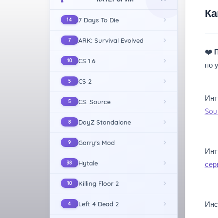
Ка
7 Days To Die
14
ARK: Survival Evolved
7
❤️
П
CS 1.6
10
по 
CS 2
5
Инт
CS: Source
5
Sou
DayZ Standalone
8
Garry's Mod
9
Инт
Hytale
38
сер
Killing Floor 2
10
Инс
Left 4 Dead 2
4