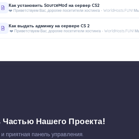
Как установить SourceMod на сервер CS2
❤️ Приветствуем Вас, дорогие посетители хостинга - WorldHosts.FUN! Мы
Как выдать админку на сервере CS 2
❤️ Приветствуем Вас, дорогие посетители хостинга - WorldHosts.FUN! Мы
 Частью Нашего Проекта!
 и приятная панель управления.