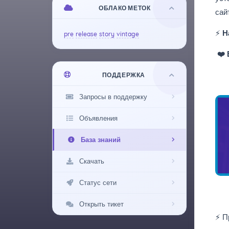
ОБЛАКО МЕТОК
сай
⚡
На
pre
release
story
vintage
❤️
Б
ПОДДЕРЖКА
Запросы в поддержку
Объявления
База знаний
Скачать
Статус сети
Открыть тикет
⚡ П