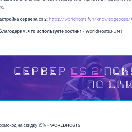
та.
стройка сервера
cs
2:
https://worldhosts.fun/knowledgebase/
лагодарим, что используете хостинг - WorldHosts.FUN !
ромокод на скидку 15% -
WORLDHOSTS