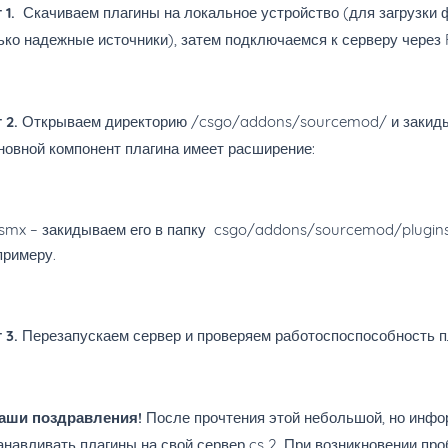
 1.
Скачиваем плагины на локальное устройство (для загрузки 
ько надежные источники), затем подключаемся к серверу через F
 2.
Открываем директорию /csgo/addons/sourcemod/ и закиды
овной компонент плагина имеет расширение:
.smx – закидываем его в папку csgo/addons/sourcemod/plugins
примеру.
 3.
Перезапускаем сервер и проверяем работоспоспособность п
аши поздравления!
После прочтения этой небольшой, но инфо
анавливать плагины на свой сервер cs 2. При возникновении пр