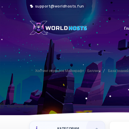
support@worldhosts.fun
Гл
Хостинг серверов Майнкрафт - Биллинг
База знаний
Скрольте Вниз
КАТЕГОРИИ